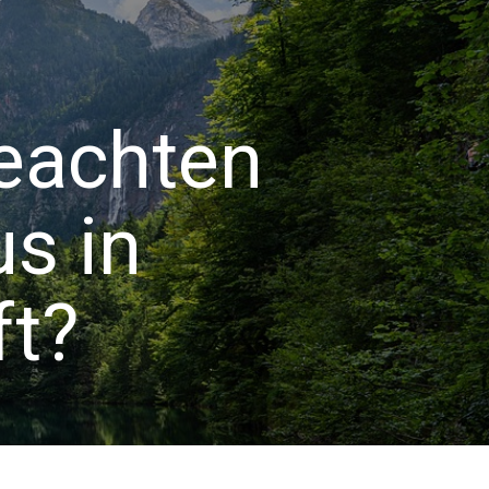
eachten
s in
ft?