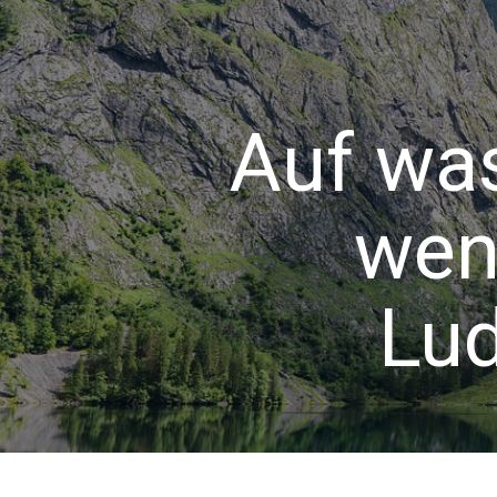
Auf wa
wen
Lu